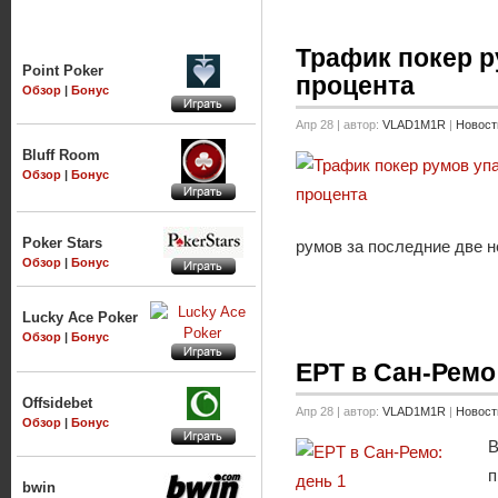
Лучшие покер-румы
Трафик покер р
Point Poker
процента
Обзор
|
Бонус
Апр 28 | автор:
VLAD1M1R
|
Новост
Bluff Room
Обзор
|
Бонус
Poker Stars
румов за последние две н
Обзор
|
Бонус
Lucky Ace Poker
Обзор
|
Бонус
EPT в Сан-Ремо
Offsidebet
Апр 28 | автор:
VLAD1M1R
|
Новост
Обзор
|
Бонус
В
п
bwin