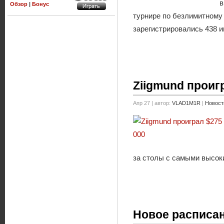
в
Обзор
|
Бонус
турнире по безлимитному 
зарегистрировались 438 и
Ziigmund проиг
Апр 27 | автор:
VLAD1M1R
|
Новост
за столы с самыми высок
Новое расписа