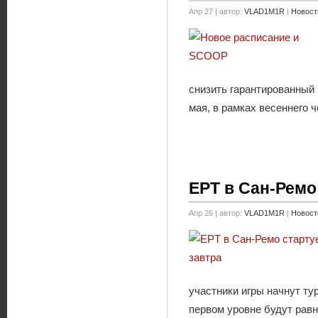
Апр 27 | автор:
VLAD1M1R
|
Новост
снизить гарантированный
мая, в рамках весеннего 
EPT в Сан-Ремо
Апр 26 | автор:
VLAD1M1R
|
Новост
участники игры начнут ту
первом уровне будут равн