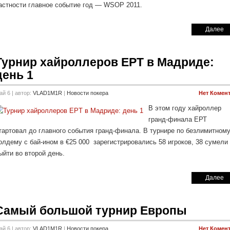
астности главное событие год — WSOP 2011.
Далее
Турнир хайроллеров EPT в Мадриде:
день 1
ай 6 | автор:
VLAD1M1R
|
Новости покера
Нет Комен
В этом году хайроллер
гранд-финала ЕРТ
тартовал до главного события гранд-финала. В турнире по безлимитном
олдему с бай-ином в €25 000 зарегистрировались 58 игроков, 38 сумели
ыйти во второй день.
Далее
Самый большой турнир Европы
ай 6 | автор:
VLAD1M1R
|
Новости покера
Нет Комен