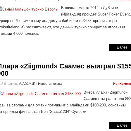
В начале марта 2012 в Дублине
(Ирландия) пройдёт Super Poker Event,
урнир по безлимитному холдему с бай-ином в €300, организаторы
Pokerireland.ie) рассчитывают, что данный турнир соберёт за игровыми
толами 4 000 человек.
Далее
Илари «Ziigmund» Саамес выиграл $15
000
ай 6 | автор:
VLAD1M1R
|
Новости покера
Нет Комен
Вчера Илари «Ziigmund»
Саамес отыграл около 85
дач за столами для омахи пот-лимит c блайндами $100\200, основным
оперником финна стал Бен “Sauce1234” Сульски.
Далее