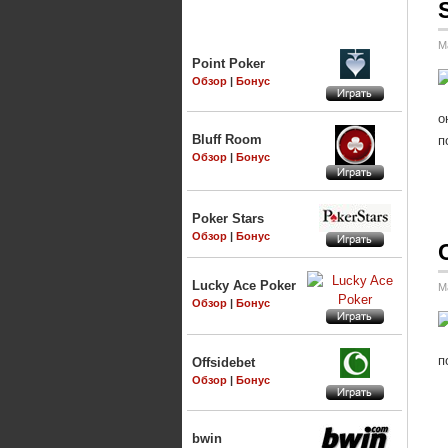
Лучшие покер-румы
М
Point Poker
Обзор
|
Бонус
о
Bluff Room
п
Обзор
|
Бонус
Poker Stars
Обзор
|
Бонус
Lucky Ace Poker
М
Обзор
|
Бонус
п
Offsidebet
Обзор
|
Бонус
bwin