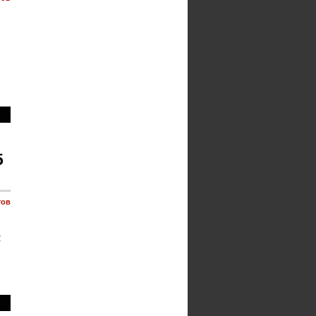
5
тов
2