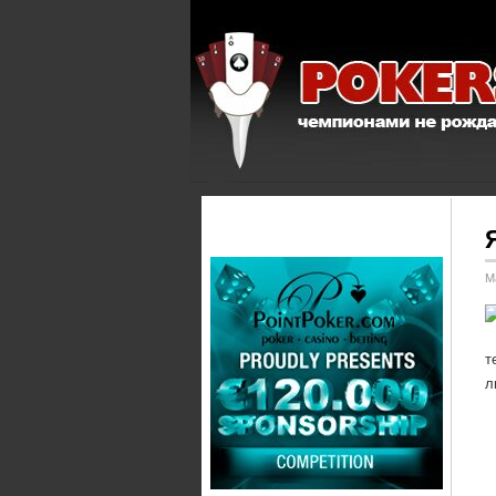
Мы рекомендуем
М
т
л