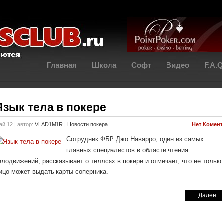
Главная
Школа
Софт
Видео
F.A.Q
Язык тела в покере
ай 12 | автор:
VLAD1M1R
|
Новости покера
Нет Комен
Сотрудник ФБР Джо Наварро, один из самых
главных специалистов в области чтения
елодвижений, рассказывает о теллсах в покере и отмечает, что не тольк
ицо может выдать карты соперника.
Далее