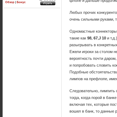
флопе и дальше продолжит
Обзор
|
Бонус
Любых прочих конкурентов
очень сильными руками, т
Одномастные коннекторы 
такие как
98, 67,J 10
и т.д
разыгрывать в конкретны
Ежели игроки за столом н
вероятность почти даром, 
и попробовать словить кое
Подобные обстоятельства,
лимпов на префлопе, име
Следовательно, лимпить 
тогда, когда порой в банк
включая тех, которые пос
вошел в банк, то данные 