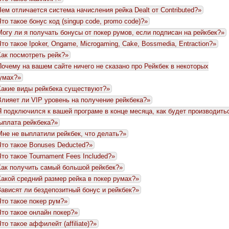
Чем отличается система начисления рейка Dealt от Contributed?»
Что такое бонус код (singup code, promo code)?»
Могу ли я получать бонусы от покер румов, если подписан на рейкбек?»
Что такое Ipoker, Ongame, Microgaming, Cake, Bossmedia, Entraction?»
Как посмотреть рейк?»
Почему на вашем сайте ничего не сказано про Рейкбек в некоторых
умах?»
Какие виды рейкбека существуют?»
Влияет ли VIP уровень на получение рейкбека?»
Я подключился к вашей програме в конце месяца, как будет производить
ыплата рейкбека?»
Мне не выплатили рейкбек, что делать?»
Что такое Bonuses Deducted?»
Что такое Tournament Fees Included?»
Как получить самый большой рейкбек?»
Какой средний размер рейка в покер румах?»
Зависят ли бездепозитный бонус и рейкбек?»
Что такое покер рум?»
Что такое онлайн покер?»
Что такое аффилейт (affiliate)?»