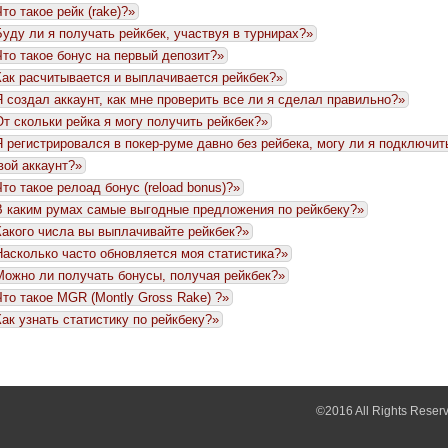
Что такое рейк (rake)?»
Буду ли я получать рейкбек, участвуя в турнирах?»
Что такое бонус на первый депозит?»
Как расчитывается и выплачивается рейкбек?»
Я создал аккаунт, как мне проверить все ли я сделал правильно?»
От скольки рейка я могу получить рейкбек?»
Я регистрировался в покер-руме давно без рейбека, могу ли я подключит
вой аккаунт?»
Что такое релоад бонус (reload bonus)?»
В каким румах самые выгодные предложения по рейкбеку?»
Какого числа вы выплачивайте рейкбек?»
Насколько часто обновляется моя статистика?»
Можно ли получать бонусы, получая рейкбек?»
Что такое MGR (Montly Gross Rake) ?»
Как узнать статистику по рейкбеку?»
©2016 All Rights Reser