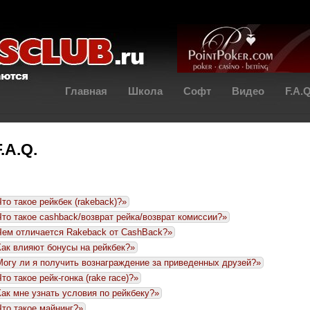
Главная
Школа
Софт
Видео
F.A.Q
F.A.Q.
Что такое рейкбек (rakeback)?»
Что такое cashback/возврат рейка/возврат комиссии?»
Чем отличается Rakeback от CashBack?»
Как влияют бонусы на рейкбек?»
Могу ли я получить вознаграждение за приведенных друзей?»
Что такое рейк-гонка (rake race)?»
Как мне узнать условия по рейкбеку?»
Что такое майнинг?»