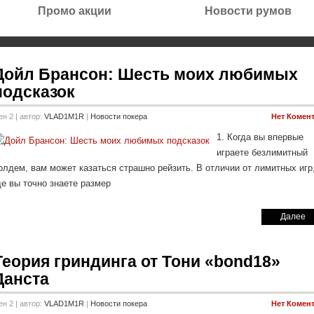
Промо акции
Новости румов
Дойл Брансон: Шесть моих любимых
подсказок
ен 2 | автор:
VLAD1M1R
|
Новости покера
Нет Комен
1. Когда вы впервые
играете безлимитный
олдем, вам может казаться страшно рейзить. В отличии от лимитных игр
де вы точно знаете размер
Далее
Теория гриндинга от Тони «bond18»
Данста
ен 2 | автор:
VLAD1M1R
|
Новости покера
Нет Комен