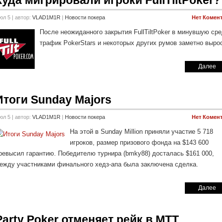
Куда мигрировали игроки FullTiltPoker?
юл 5 | автор:
VLAD1M1R
|
Новости покера
Нет Комен
После неожиданного закрытия FullTiltPoker в минувшую ср
трафик PokerStars и некоторых других румов заметно выро
Далее
Итоги Sunday Majors
юл 5 | автор:
VLAD1M1R
|
Новости покера
Нет Комен
На этой в Sunday Million приняли участие 5 718
игроков, размер призового фонда на $143 600
ревысил гарантию. Победителю турнира (bmky88) досталась $161 000,
ежду участниками финального хедз-апа была заключена сделка.
Далее
Party Poker отменяет рейк в МТТ