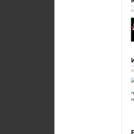
И
И
п
м