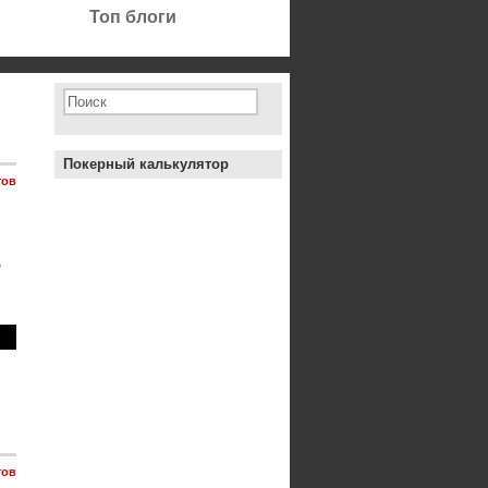
Топ блоги
Покерный калькулятор
тов
,
тов