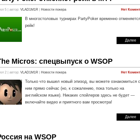
юл 5 | автор:
VLAD1M1R
|
Новости покера
Нет Комен
В многостоловых турнирах PartyPoker временно отменяетс
рейк!
Далее
The Micros: спецвыпуск о WSOP
юл 2 | автор:
VLAD1M1R
|
Новости покера
Нет Комен
Только что вышел новый эпизод, вы можете ознакомиться 
ним прямо сейчас (но, к сожалению, пока только на
английском языке). Никаких спойлеров здесь не будет —
включайте видео и приятного вам просмотра!
Далее
Россия на WSOP